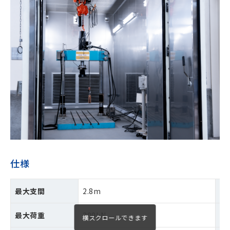
仕様
最大支間
2.8m
最
最大荷重
200kN
設