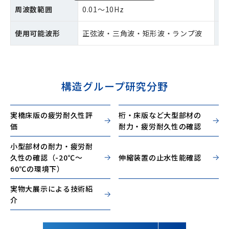
周波数範囲
0.01～10Hz
最
使用可能波形
正弦波・三角波・矩形波・ランプ波
設
構造グループ研究分野
実橋床版の疲労耐久性評
桁・床版など大型部材の
価
耐力・疲労耐久性の確認
小型部材の耐力・疲労耐
久性の確認（-20℃〜
伸縮装置の止水性能確認
60℃の環境下）
実物大展示による技術紹
介