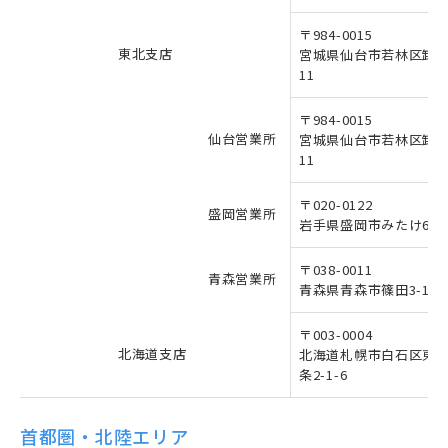
〒984-0015
東北支店
宮城県仙台市若林区卸町2
11
〒984-0015
仙台営業所
宮城県仙台市若林区卸町2
11
〒020-0122
盛岡営業所
岩手県盛岡市みたけ6-4-
〒038-0011
青森営業所
青森県青森市篠田3-14-1
〒003-0004
北海道支店
北海道札幌市白石区東
条2-1-6
首都圏・北陸エリア