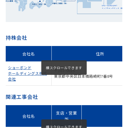
持株会社
会社名
住所
ショーボンド
〒103-0015
ホールディングス株式
東京都中央区日本橋箱崎町7番8号
新しいウィンドウで開きます
会社
関連工事会社
支店・営業
会社名
所