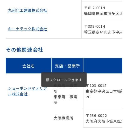
〒812-0014
新しいウィンドウで開きます
九州化工建設株式会社
福岡県福岡市博多区比恵町
〒338-0014
新しいウィンドウで開きます
キーナテック株式会社
埼玉県さいたま市中央区上峰
その他関連会社
会社名
支店・営業所
本社
東京第一事業
〒103-0015
ショーボンドマテリア
所
東京都中央区日本橋箱崎
新しいウィンドウで開きます
ル株式会社
東京第二事業
2F
所
〒536-0022
大阪事業所
大阪府大阪市城東区永田3-