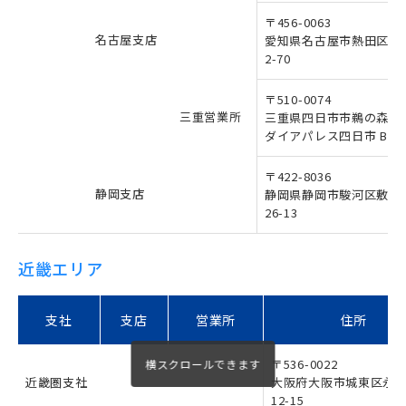
〒456-0063
名古屋支店
愛知県名古屋市熱田区西
2-70
〒510-0074
三重営業所
三重県四日市市鵜の森2-3
ダイアパレス四日市 B-20
〒422-8036
静岡支店
静岡県静岡市駿河区敷地2
26-13
近畿エリア
支社
支店
営業所
住所
〒536-0022
近畿圏支社
大阪府大阪市城東区永田
12-15